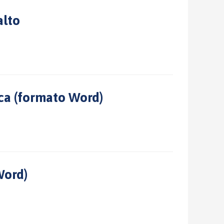
alto
ca (formato Word)
Word)