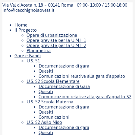
Via Val d'Aosta n. 18 – 00141 Roma
09:00- 13:00 / 15:00-18:00
info@cecchignolaovest.it
Home
Il Progetto
Opere di urbanizzazione
Opere previste per la U.M.I. 1
Opere previste per la U.M.I. 2
Planimetria
Gare e Bandi
U.S. S1
Documentazione di gara
Quesiti
Comunicazioni relative alla gara d’appalto
U.S. S2 Scuola Elementare
Documentazione di Gara
Quesiti
Comunicazioni relative alla gara d’appalto-S2
U.S. S2 Scuola Materna
Documentazione di gara
Quesiti
Comunicazioni
U.S. S2 Asilo Nido
Documentazione di gara
Quesiti